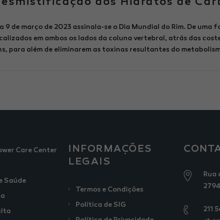
esmistificação dos Hidratos de Ca
a 9 de março de 2023 assinala-se o Dia Mundial do Rim. De uma fo
calizados em ambos os lados da coluna vertebral, atrás das cost
ns, para além de eliminarem as toxinas resultantes do metabolismo
INFORMAÇÕES
CONT
ower Care Center
LEGAIS
Rua 
e Saúde
2794
Termos e Condições
ta
Política de SIG
211 
lta