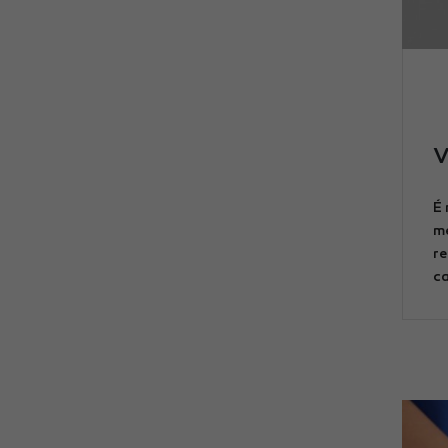
V
É 
me
re
ca