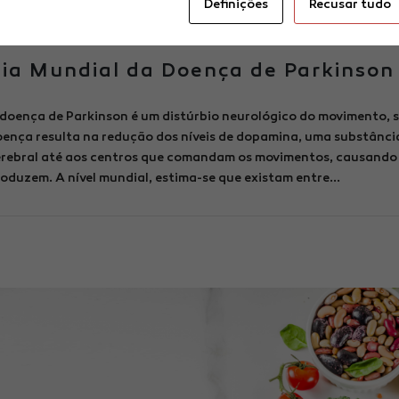
Definições
Recusar tudo
Dicas de Saúde
11/04/2023
Sem comentários
K
ia Mundial da Doença de Parkinson
doença de Parkinson é um distúrbio neurológico do movimento, s
ença resulta na redução dos níveis de dopamina, uma substânci
rebral até aos centros que comandam os movimentos, causando a
oduzem. A nível mundial, estima-se que existam entre...