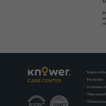
D
Di
lo
ri
Sobre a Kn
Pacientes
Unidades d
Teleconsul
Videoconsu