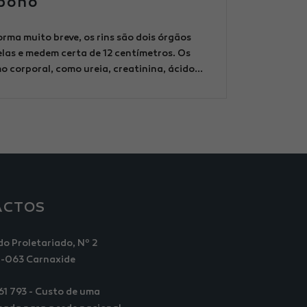
rbono
rma muito breve, os rins são dois órgãos
elas e medem certa de 12 centímetros. Os
 corporal, como ureia, creatinina, ácido...
ACTOS
do Proletariado, Nº 2
-063 Carnaxide
561 793 - Custo de uma