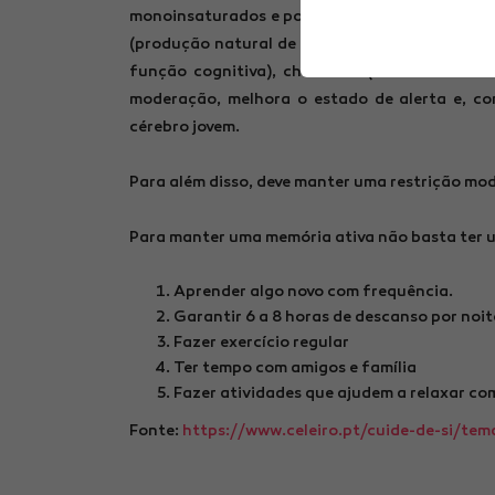
monoinsaturados e polinsaturados que contrib
(produção natural de acetilcolina que atua na
função cognitiva), chá verde (tem um efeito
moderação, melhora o estado de alerta e, co
cérebro jovem.
Para além disso, deve manter uma restrição mo
Para manter uma memória ativa não basta ter um
Aprender algo novo com frequência.
Garantir 6 a 8 horas de descanso por noit
Fazer exercício regular
Ter tempo com amigos e família
Fazer atividades que ajudem a relaxar com
Fonte:
https://www.celeiro.pt/cuide-de-si/te