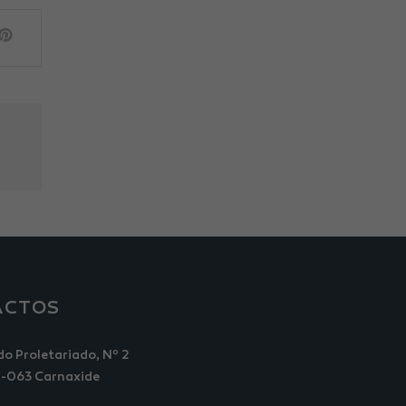
ACTOS
do Proletariado, Nº 2
-063 Carnaxide