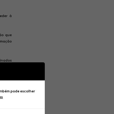
eder à
ão que
rmação
minados
íbrios
etam a
Também pode escolher
es
bro, é
gordos