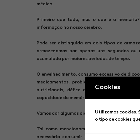
médico.
Primeiro que tudo, mas o que é a memória
informação no nosso cérebro.
Pode ser distinguida em dois tipos de arma
armazenamos por apenas uns segundos ou m
acumulada por maiores períodos de tempo.
O envelhecimento, consumo excessivo de álcool
medicamentos, problemas emocionais (como s
Cookies
nutricionais, défice cognitivo ligeiro e a
capacidade da memória.
Utilizamos cookies. 
Vamos dar algumas dicas do que deve comer e f
o tipo de cookies qu
Tal como mencionamos que o desequilíbrio n
necessário consumir um determinado tipo de