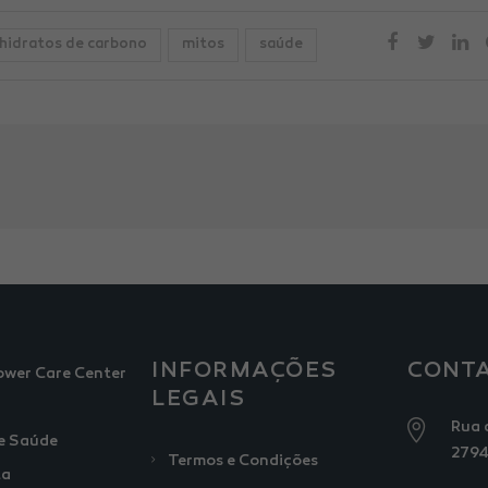
hidratos de carbono
mitos
saúde
INFORMAÇÕES
CONT
ower Care Center
LEGAIS
Rua 
e Saúde
2794
Termos e Condições
ta