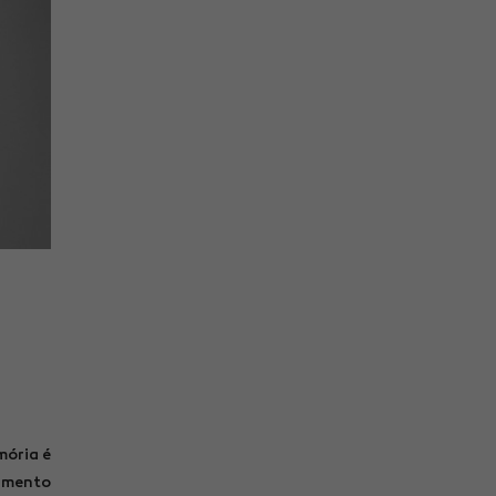
mória é
hamento