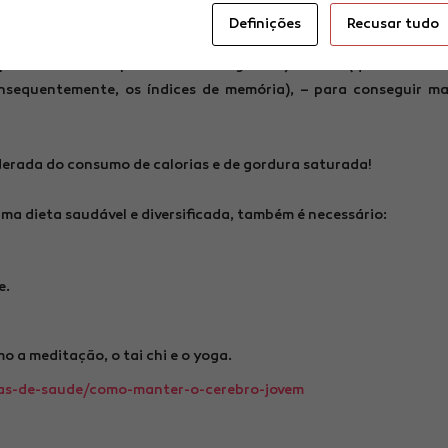
uem para a saúde cerebral e para a manutenção da cognição), 
Definições
Recusar tudo
 melhoria da memória), peixes gordos (ricos em ómega-3 que pre
 positivo sobre a performance cognitiva) e café (quando to
nsequentemente, os índices de memória), – para conseguir m
derada do consumo de calorias e de gordura saturada!
a dieta saudável e diversificada, também é necessário:
e.
o a meditação, o tai chi e o yoga.
mas-de-saude/como-manter-o-cerebro-jovem