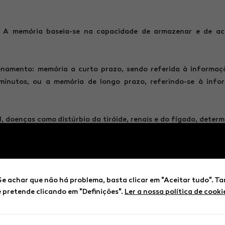
? A memória baseia-se na capacidade de armazenar e de ac
zenamento: memória a curto prazo, sendo referida à informaç
inutos, ou a memória de longo prazo, referindo-se à info
, doenças como distúrbio da tiróide, renais e do fígado, deter
tresse, ansiedade e depressão), falta de descanso, desequil
 demência, são apontados como os principais fatores que af
Se achar que não há problema, basta clicar em "Aceitar tudo". 
azer para manter um cérebro jovem!
e pretende clicando em "Definições".
Ler a nossa política de cooki
utricional é uma das causas para o envelhecimento do cére
 alimentos, – como os frutos secos (elevado teor de ácidos 