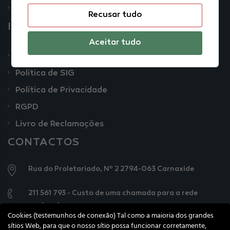
Notícias
Recusar tudo
INFORMAÇÕES LEGAIS
Aceitar tudo
Termos e Condições
Política de SIG
Política de Privacidade
RGPD
Livro de Reclamações
CONTACTOS
Rua do Proletariado, Nº 2 2794-063 Carnaxide
211 561 793 - Custo de uma chamada para a rede
nacional
Cookies (testemunhos de conexão) Tal como a maioria dos grandes
sítios Web, para que o nosso sítio possa funcionar corretamente,
geral@knowercarecenter.pt