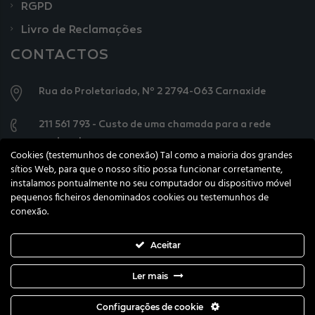
RGPD
Livro de Reclamações
CONTACTOS
Rua do Proletariado, Nº 2 2794-063 Carnaxide
211 561 793 - Custo de uma chamada para a rede
nacional
Cookies (testemunhos de conexão) Tal como a maioria dos grandes
sítios Web, para que o nosso sítio possa funcionar corretamente,
geral@knowercarecenter.pt
instalamos pontualmente no seu computador ou dispositivo móvel
pequenos ficheiros denominados cookies ou testemunhos de
conexão.
Aceitar
Todos os direitos de autor reservados © 2021
Ler mais
Knower Care Center
Configurações de cookie