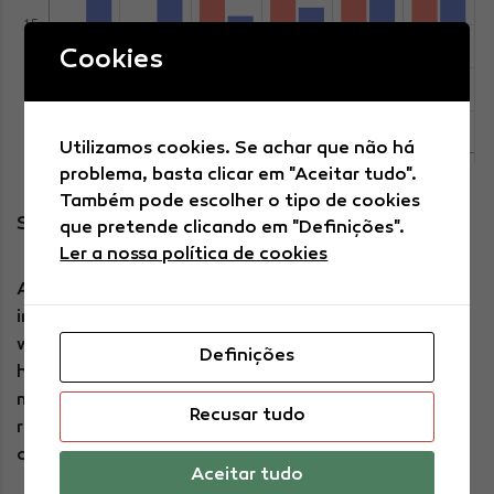
Cookies
Utilizamos cookies. Se achar que não há
problema, basta clicar em "Aceitar tudo".
Também pode escolher o tipo de cookies
SAFETY NET & BUILD WEALTH
que pretende clicando em "Definições".
Ler a nossa política de cookies
A strong business plan requires going beyond
intuition and experience, and supporting your idea
with fact-based market research. Investors need to
Definições
have confidence in your understanding of the
market, so don’t let yourself down by skimping on
Recusar tudo
research. We have access to fee-based, subscriber-
only resources such as:
Aceitar tudo